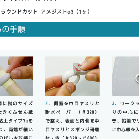
 ラウンドカット アメジストφ3（1ヶ）
方の手順
棒に指のサイズ
2
．側面を中目ヤスリと
3
．ワーク
大きくふせん紙
耐水ペーパー（＃320）
りの中心に
粘土タイプ7gを
で整え、表面と内側を中
き、鉛筆で
く、両端が細い
目ヤスリとスポンジ研磨
に中心線を
のばし木芯棒に
材・赤（＃320～＃600）