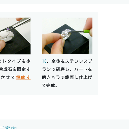
ストタイプを少
10
．全体をステンレスブ
合成石を固定す
ラシで研磨し、ハートを
燥させて
焼成す
磨きヘラで鏡面に仕上げ
て完成。
ご案内