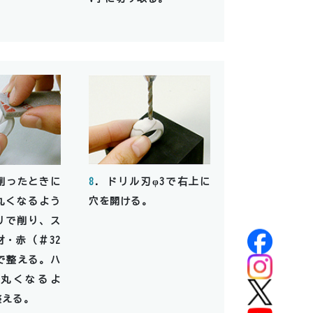
削ったときに
8
．ドリル刃φ3で右上に
丸くなるよう
穴を開ける。
リで削り、ス
・赤（＃32
）で整える。ハ
丸くなるよ
整える。