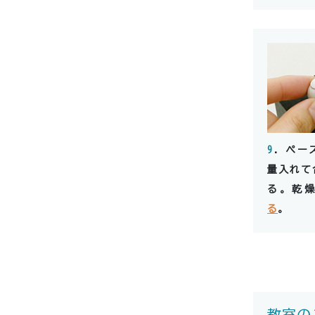
9
．ペー
量入れて
る。乾
る
。
教室の