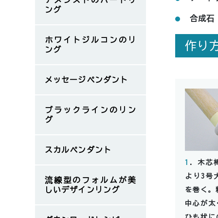
アメジストのハートリ
ング
合成石
ホワイトジルコンのリ
作り
ング
メッセージペンダント
ブラックラインのリン
グ
スカルペンダント
1
．木芯
より3号
流線型のフォルムが美
しいデザインリング
を巻く。
中心が太
ひも状に