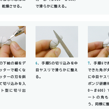
、乾燥させる。
で滑らかに整える。
4の下絵の線をデ
6
．手順5の切り込みを中
7
．手順6で
ッターで軽くな
目ヤスリで滑らかに整え
できた角が
ッターの刃を斜
る。
に中目ヤス
て切り込みを入
ポンジ研磨材
ート型に切り出
0～＃600
ートの角も
う、同様に